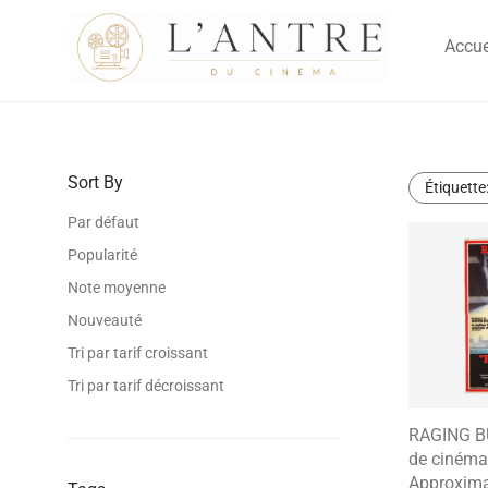
Accue
Sort By
Étiquette
Par défaut
Popularité
Note moyenne
Nouveauté
Tri par tarif croissant
Tri par tarif décroissant
RAGING BU
de cinéma 
Approxima