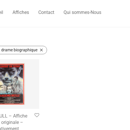
il
Affiches
Contact
Qui sommes-Nous
:
drame biographique
LL – Affiche
originale –
tivement