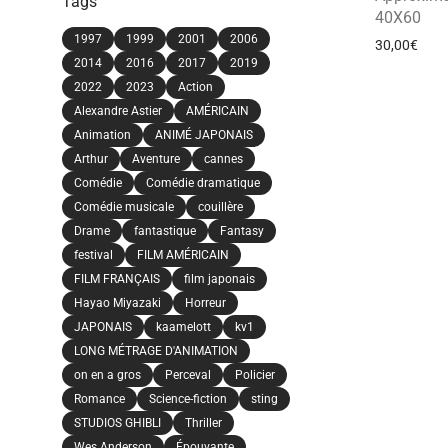
Tags
40X60
1997
1999
2001
2006
30,00
€
2014
2016
2017
2019
2022
2023
Action
Alexandre Astier
AMÉRICAIN
Animation
ANIMÉ JAPONAIS
Arthur
Aventure
cannes
Comédie
Comédie dramatique
Comédie musicale
couillère
Drame
fantastique
Fantasy
festival
FILM AMÉRICAIN
FILM FRANÇAIS
film japonais
Hayao Miyazaki
Horreur
JAPONAIS
kaamelott
kv1
LONG MÉTRAGE D'ANIMATION
on en a gros
Perceval
Policier
Romance
Science-fiction
sting
STUDIOS GHIBLI
Thriller
Wes Anderson
Épouvante