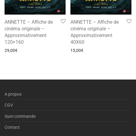
ANNETTE – Affiche de
ANNETTE – Affiche de
cinéma originale –
cinéma originale –
Approximativement
Approximativement
120×160
40X60
29,00
€
15,00
€
A propos
CGV
Suivi commande
Contact