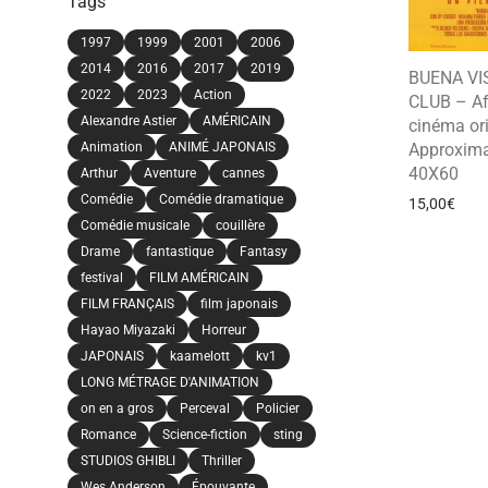
Tags
1997
1999
2001
2006
2014
2016
2017
2019
BUENA VI
2022
2023
Action
CLUB – Af
Alexandre Astier
AMÉRICAIN
cinéma ori
Animation
ANIMÉ JAPONAIS
Approxima
40X60
Arthur
Aventure
cannes
Comédie
Comédie dramatique
15,00
€
Comédie musicale
couillère
Drame
fantastique
Fantasy
festival
FILM AMÉRICAIN
FILM FRANÇAIS
film japonais
Hayao Miyazaki
Horreur
JAPONAIS
kaamelott
kv1
LONG MÉTRAGE D'ANIMATION
on en a gros
Perceval
Policier
Romance
Science-fiction
sting
STUDIOS GHIBLI
Thriller
Wes Anderson
Épouvante