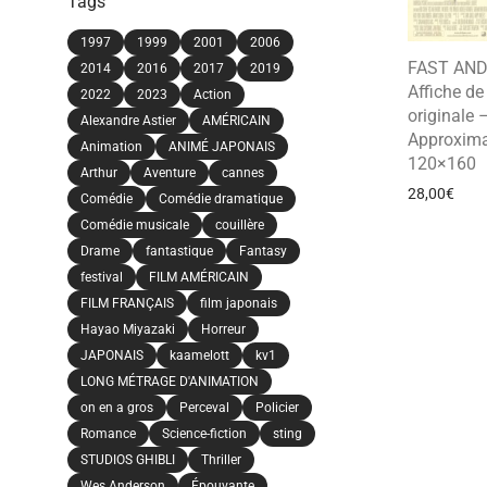
Tags
1997
1999
2001
2006
FAST AND
2014
2016
2017
2019
Affiche d
2022
2023
Action
originale 
Alexandre Astier
AMÉRICAIN
Approxima
Animation
ANIMÉ JAPONAIS
120×160
Arthur
Aventure
cannes
28,00
€
Comédie
Comédie dramatique
Comédie musicale
couillère
Drame
fantastique
Fantasy
festival
FILM AMÉRICAIN
FILM FRANÇAIS
film japonais
Hayao Miyazaki
Horreur
JAPONAIS
kaamelott
kv1
LONG MÉTRAGE D'ANIMATION
on en a gros
Perceval
Policier
Romance
Science-fiction
sting
STUDIOS GHIBLI
Thriller
Wes Anderson
Épouvante