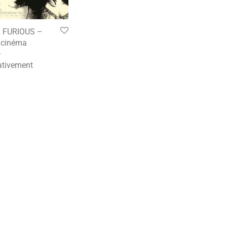
 FURIOUS –
e cinéma
–
tivement