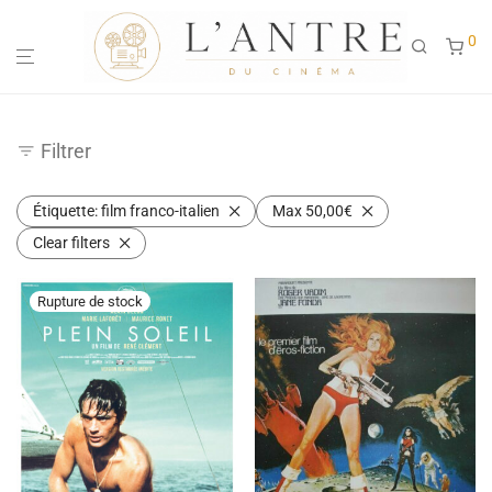
0
Filtrer
Étiquette:
film franco-italien
Max
50,00
€
Clear filters