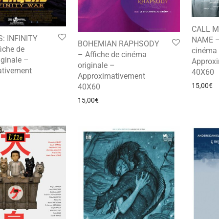
CALL M
: INFINITY
NAME – 
BOHEMIAN RAPHSODY
iche de
cinéma 
– Affiche de cinéma
ginale –
Approx
originale –
tivement
40X60
Approximativement
15,00
€
40X60
15,00
€