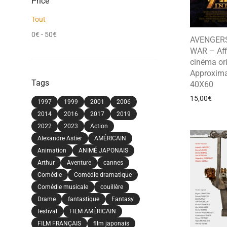
Price
Tout
0
€
-
50
€
AVENGERS
WAR – Aff
cinéma ori
Approxima
Tags
40X60
15,00
€
1997
1999
2001
2006
2014
2016
2017
2019
2022
2023
Action
Alexandre Astier
AMÉRICAIN
Animation
ANIMÉ JAPONAIS
Arthur
Aventure
cannes
Comédie
Comédie dramatique
Comédie musicale
couillère
Drame
fantastique
Fantasy
festival
FILM AMÉRICAIN
FILM FRANÇAIS
film japonais