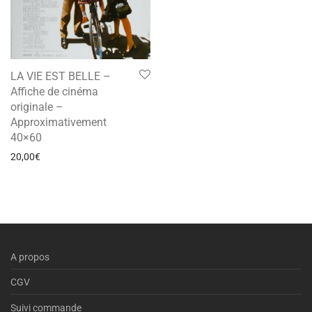
LA VIE EST BELLE –
Affiche de cinéma
originale –
Approximativement
40×60
20,00
€
A propos
CGV
Suivi commande