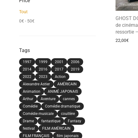
Price
Tout
GHOST DO
0
€
-
50
€
de cinéma 
ressortie
22,00
€
Tags
1997
1999
2001
2006
2014
2016
2017
2019
2022
2023
Action
Alexandre Astier
AMÉRICAIN
Animation
ANIMÉ JAPONAIS
Arthur
Aventure
cannes
Comédie
Comédie dramatique
Comédie musicale
couillère
Drame
fantastique
Fantasy
festival
FILM AMÉRICAIN
FILM FRANÇAIS
film japonais