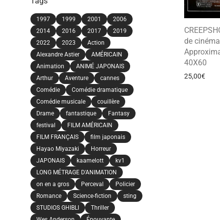
Tags
1997
1999
2001
2006
CREEPSHO
2014
2016
2017
2019
de cinéma 
2022
2023
Action
Approxima
Alexandre Astier
AMÉRICAIN
40X60
Animation
ANIMÉ JAPONAIS
25,00
€
Arthur
Aventure
cannes
Comédie
Comédie dramatique
Comédie musicale
couillère
Drame
fantastique
Fantasy
festival
FILM AMÉRICAIN
FILM FRANÇAIS
film japonais
Hayao Miyazaki
Horreur
JAPONAIS
kaamelott
kv1
LONG MÉTRAGE D'ANIMATION
on en a gros
Perceval
Policier
Romance
Science-fiction
sting
STUDIOS GHIBLI
Thriller
Wes Anderson
Épouvante