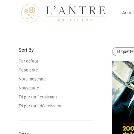
Accue
Sort By
Étiquette
Par défaut
Popularité
Note moyenne
Nouveauté
Tri par tarif croissant
Tri par tarif décroissant