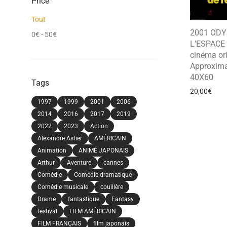
Price
Tout
2001 ODY
0
€
-
50
€
L’ESPACE 
cinéma ori
Approxima
40X60
Tags
20,00
€
1997
1999
2001
2006
2014
2016
2017
2019
2022
2023
Action
Alexandre Astier
AMÉRICAIN
Animation
ANIMÉ JAPONAIS
Arthur
Aventure
cannes
Comédie
Comédie dramatique
Comédie musicale
couillère
Drame
fantastique
Fantasy
festival
FILM AMÉRICAIN
FILM FRANÇAIS
film japonais