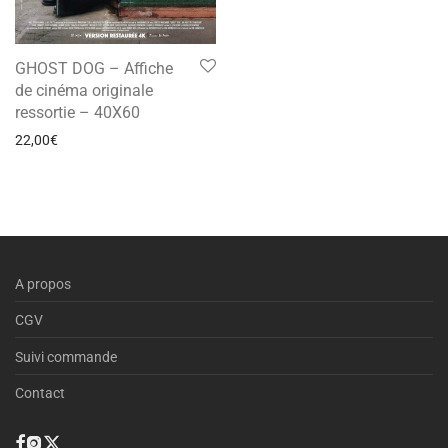
GHOST DOG – Affiche
de cinéma originale
ressortie – 40X60
22,00
€
A propos
CGV
Suivi commande
Contact