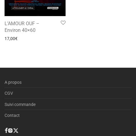
L’AMOUR OUF –
Environ 40×60
17,00
€
A propos
CGV
Suivi commande
Contact