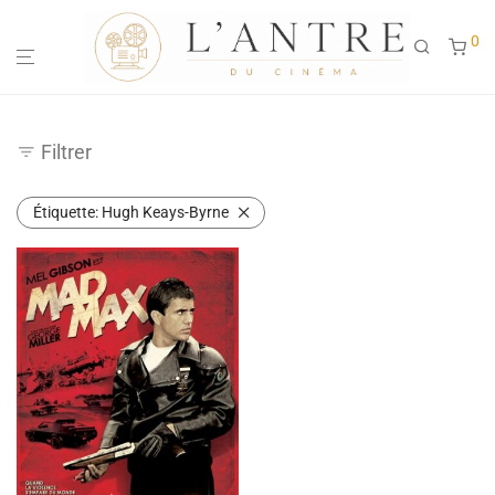
0
Filtrer
Étiquette:
Hugh Keays-Byrne