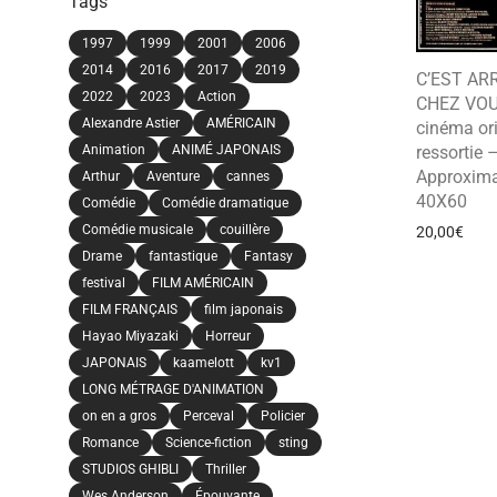
Tags
1997
1999
2001
2006
2014
2016
2017
2019
C’EST AR
2022
2023
Action
CHEZ VOUS
Alexandre Astier
AMÉRICAIN
cinéma ori
Animation
ANIMÉ JAPONAIS
ressortie 
Approxima
Arthur
Aventure
cannes
40X60
Comédie
Comédie dramatique
Comédie musicale
couillère
20,00
€
Drame
fantastique
Fantasy
festival
FILM AMÉRICAIN
FILM FRANÇAIS
film japonais
Hayao Miyazaki
Horreur
JAPONAIS
kaamelott
kv1
LONG MÉTRAGE D'ANIMATION
on en a gros
Perceval
Policier
Romance
Science-fiction
sting
STUDIOS GHIBLI
Thriller
Wes Anderson
Épouvante