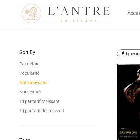
Accue
Sort By
Étiquette
Par défaut
Popularité
Note moyenne
Nouveauté
Tri par tarif croissant
Tri par tarif décroissant