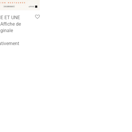
E ET UNE
ffiche de
ginale
–
tivement