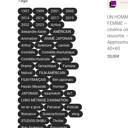
Tags
1997
1999
2001
2006
UN HOMM
2014
2016
2017
2019
FEMME – A
2022
2023
Action
cinéma ori
Alexandre Astier
AMÉRICAIN
ressortie 
Animation
ANIMÉ JAPONAIS
Approxima
Arthur
Aventure
cannes
40×60
Comédie
Comédie dramatique
20,00
€
Comédie musicale
couillère
Drame
fantastique
Fantasy
festival
FILM AMÉRICAIN
FILM FRANÇAIS
film japonais
Hayao Miyazaki
Horreur
JAPONAIS
kaamelott
kv1
LONG MÉTRAGE D'ANIMATION
on en a gros
Perceval
Policier
Romance
Science-fiction
sting
STUDIOS GHIBLI
Thriller
Wes Anderson
Épouvante