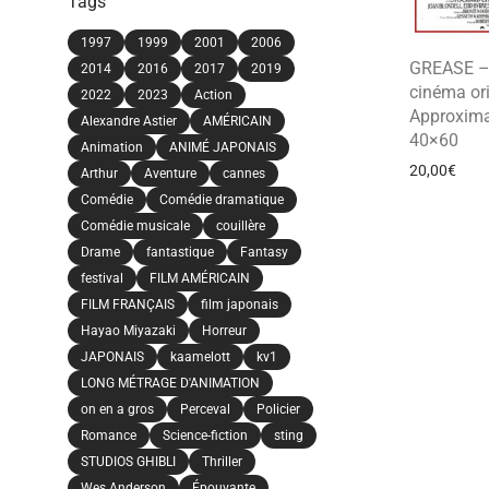
Tags
1997
1999
2001
2006
GREASE – 
2014
2016
2017
2019
cinéma ori
2022
2023
Action
Approxima
Alexandre Astier
AMÉRICAIN
40×60
Animation
ANIMÉ JAPONAIS
20,00
€
Arthur
Aventure
cannes
Comédie
Comédie dramatique
Comédie musicale
couillère
Drame
fantastique
Fantasy
festival
FILM AMÉRICAIN
FILM FRANÇAIS
film japonais
Hayao Miyazaki
Horreur
JAPONAIS
kaamelott
kv1
LONG MÉTRAGE D'ANIMATION
on en a gros
Perceval
Policier
Romance
Science-fiction
sting
STUDIOS GHIBLI
Thriller
Wes Anderson
Épouvante