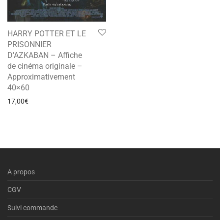
HARRY POTTER ET LE
PRISONNIER
D’AZKABAN – Affiche
de cinéma originale –
Approximativement
40×60
17,00
€
A propos
CGV
Suivi commande