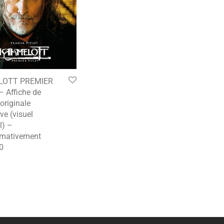
LOTT PREMIER
 Affiche de
originale
ve (visuel
l) –
imativement
0