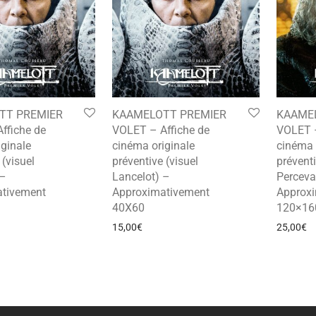
TT PREMIER
KAAMELOTT PREMIER
KAAME
ffiche de
VOLET – Affiche de
VOLET –
ginale
cinéma originale
cinéma 
 (visuel
préventive (visuel
préventi
 –
Lancelot) –
Perceva
tivement
Approximativement
Approx
40X60
120×16
15,00
€
25,00
€