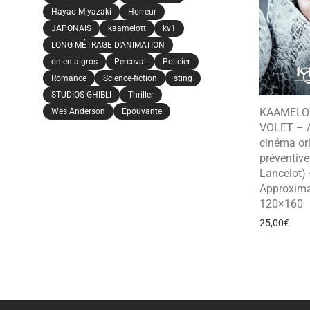
Hayao Miyazaki
Horreur
JAPONAIS
kaamelott
kv1
LONG MÉTRAGE D'ANIMATION
on en a gros
Perceval
Policier
Romance
Science-fiction
sting
STUDIOS GHIBLI
Thriller
KAAMELO
Wes Anderson
Épouvante
VOLET – A
cinéma ori
préventive
Lancelot)
Approxima
120×160
25,00
€