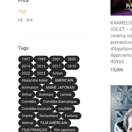
Price
Tout
0
€
-
50
€
KAAMELO
VOLET – A
cinéma ori
préventive
Tags
d’Aquitain
Approxima
1997
1999
2001
2006
40X60
2014
2016
2017
2019
15,00
€
2022
2023
Action
Alexandre Astier
AMÉRICAIN
Animation
ANIMÉ JAPONAIS
Arthur
Aventure
cannes
Comédie
Comédie dramatique
Comédie musicale
couillère
Drame
fantastique
Fantasy
festival
FILM AMÉRICAIN
FILM FRANÇAIS
film japonais