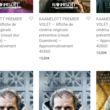
TT PREMIER
KAAMELOTT PREMIER
KAAME
ffiche de
VOLET – Affiche de
VOLET –
ginale
cinéma originale
cinéma 
 (visuel duc
préventive (visuel
préventi
e) –
Guenièvre) –
– Appr
tivement
Approximativement
40X60
40X60
15,00
€
15,00
€