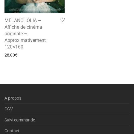
MELANCHOLIA –
Affiche de cinéma
originale –
Approximativement
120×160
28,00
€
A propos
CGV
Suivi commande
Contact