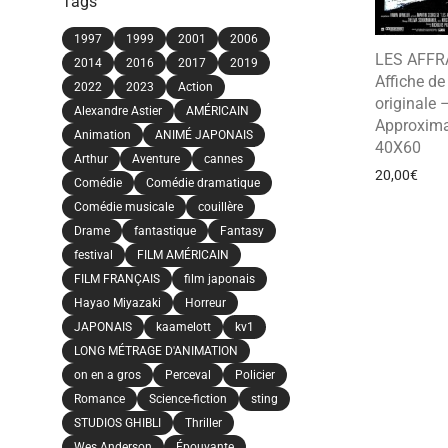
Tags
1997
1999
2001
2006
LES AFFR
2014
2016
2017
2019
Affiche d
2022
2023
Action
originale 
Alexandre Astier
AMÉRICAIN
Approxima
Animation
ANIMÉ JAPONAIS
40X60
Arthur
Aventure
cannes
20,00
€
Comédie
Comédie dramatique
Comédie musicale
couillère
Drame
fantastique
Fantasy
festival
FILM AMÉRICAIN
FILM FRANÇAIS
film japonais
Hayao Miyazaki
Horreur
JAPONAIS
kaamelott
kv1
LONG MÉTRAGE D'ANIMATION
on en a gros
Perceval
Policier
Romance
Science-fiction
sting
STUDIOS GHIBLI
Thriller
Wes Anderson
Épouvante