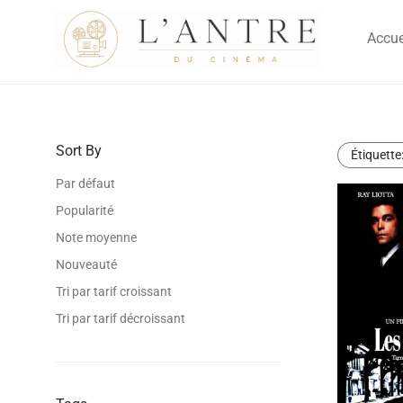
Accue
Sort By
Étiquette
Par défaut
Popularité
Note moyenne
Nouveauté
Tri par tarif croissant
Tri par tarif décroissant