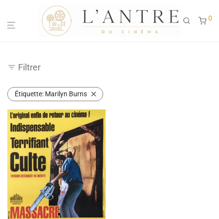
0
Filtrer
Étiquette:
Marilyn Burns