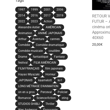
Tags
1997
1999
2001
2006
RETOUR V
2014
2016
2017
2019
FUTUR – A
2022
2023
Action
cinéma ori
Alexandre Astier
AMÉRICAIN
Approxima
Animation
ANIMÉ JAPONAIS
40X60
Arthur
Aventure
cannes
20,00
€
Comédie
Comédie dramatique
Comédie musicale
couillère
Drame
fantastique
Fantasy
festival
FILM AMÉRICAIN
FILM FRANÇAIS
film japonais
Hayao Miyazaki
Horreur
JAPONAIS
kaamelott
kv1
LONG MÉTRAGE D'ANIMATION
on en a gros
Perceval
Policier
Romance
Science-fiction
sting
STUDIOS GHIBLI
Thriller
Wes Anderson
Épouvante