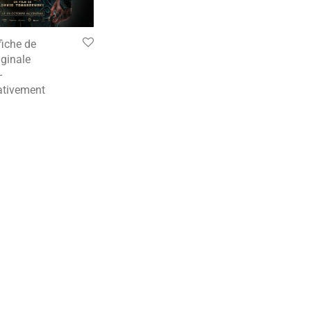
fiche de
ginale
-
tivement