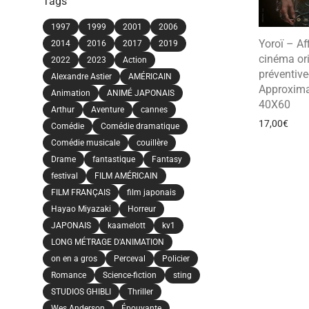
Tags
1997
1999
2001
2006
Yoroï – Af
2014
2016
2017
2019
cinéma ori
2022
2023
Action
préventive
Alexandre Astier
AMÉRICAIN
Approxima
Animation
ANIMÉ JAPONAIS
40X60
Arthur
Aventure
cannes
17,00
€
Comédie
Comédie dramatique
Comédie musicale
couillère
Drame
fantastique
Fantasy
festival
FILM AMÉRICAIN
FILM FRANÇAIS
film japonais
Hayao Miyazaki
Horreur
JAPONAIS
kaamelott
kv1
LONG MÉTRAGE D'ANIMATION
on en a gros
Perceval
Policier
Romance
Science-fiction
sting
STUDIOS GHIBLI
Thriller
Wes Anderson
Épouvante