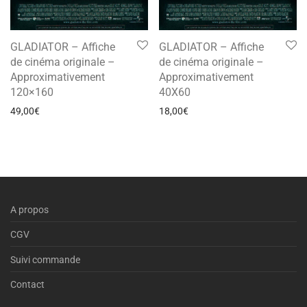
GLADIATOR – Affiche
GLADIATOR – Affiche
de cinéma originale –
de cinéma originale –
Approximativement
Approximativement
120×160
40X60
49,00
€
18,00
€
A propos
CGV
Suivi commande
Contact