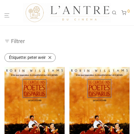
0
Filtrer
Étiquette:
peter weir