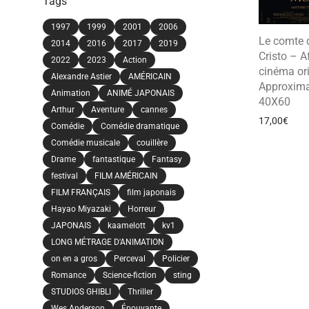
Tags
1997
1999
2001
2006
Le comte 
2014
2016
2017
2019
Cristo – A
2022
2023
Action
cinéma ori
Alexandre Astier
AMÉRICAIN
Approxima
Animation
ANIMÉ JAPONAIS
40X60
Arthur
Aventure
cannes
17,00
€
Comédie
Comédie dramatique
Comédie musicale
couillère
Drame
fantastique
Fantasy
festival
FILM AMÉRICAIN
FILM FRANÇAIS
film japonais
Hayao Miyazaki
Horreur
JAPONAIS
kaamelott
kv1
LONG MÉTRAGE D'ANIMATION
on en a gros
Perceval
Policier
Romance
Science-fiction
sting
STUDIOS GHIBLI
Thriller
Wes Anderson
Épouvante