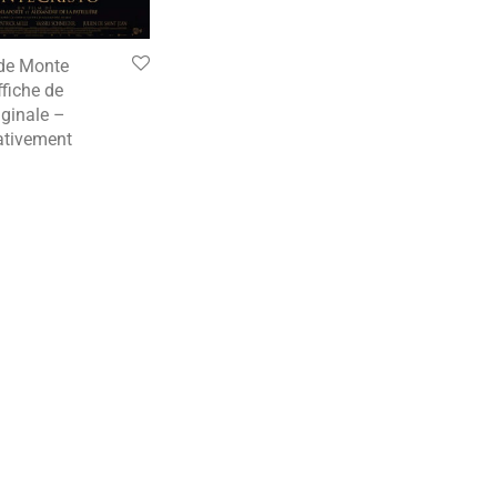
de Monte
ffiche de
ginale –
tivement