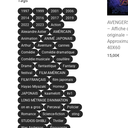
Tags
1997
1999
2001
2006
2014
2016
2017
2019
AVENGER
2022
2023
Action
– Affiche
Alexandre Astier
AMÉRICAIN
originale 
Animation
ANIMÉ JAPONAIS
Approxima
Arthur
Aventure
cannes
40X60
Comédie
Comédie dramatique
15,00
€
Comédie musicale
couillère
Drame
fantastique
Fantasy
festival
FILM AMÉRICAIN
FILM FRANÇAIS
film japonais
Hayao Miyazaki
Horreur
JAPONAIS
kaamelott
kv1
LONG MÉTRAGE D'ANIMATION
on en a gros
Perceval
Policier
Romance
Science-fiction
sting
STUDIOS GHIBLI
Thriller
Wes Anderson
Épouvante