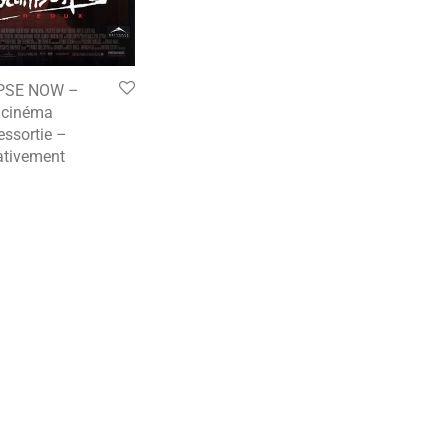
PSE NOW –
e cinéma
essortie –
tivement