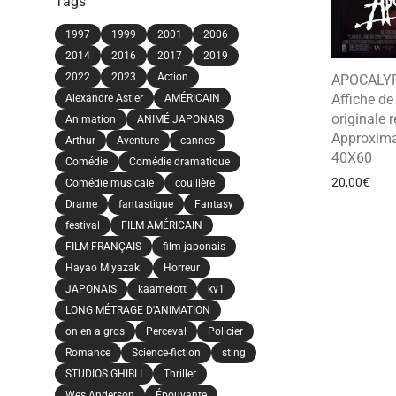
Tags
1997
1999
2001
2006
2014
2016
2017
2019
2022
2023
Action
APOCALY
Affiche d
Alexandre Astier
AMÉRICAIN
originale r
Animation
ANIMÉ JAPONAIS
Approxima
Arthur
Aventure
cannes
40X60
Comédie
Comédie dramatique
20,00
€
Comédie musicale
couillère
Drame
fantastique
Fantasy
festival
FILM AMÉRICAIN
FILM FRANÇAIS
film japonais
Hayao Miyazaki
Horreur
JAPONAIS
kaamelott
kv1
LONG MÉTRAGE D'ANIMATION
on en a gros
Perceval
Policier
Romance
Science-fiction
sting
STUDIOS GHIBLI
Thriller
Wes Anderson
Épouvante