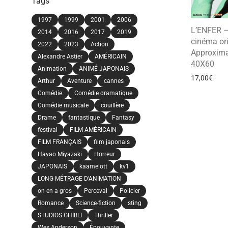
Tags
1997
1999
2001
2006
L’ENFER –
2014
2016
2017
2019
cinéma ori
2022
2023
Action
Approxima
Alexandre Astier
AMÉRICAIN
40X60
Animation
ANIMÉ JAPONAIS
17,00
€
Arthur
Aventure
cannes
Comédie
Comédie dramatique
Comédie musicale
couillère
Drame
fantastique
Fantasy
festival
FILM AMÉRICAIN
FILM FRANÇAIS
film japonais
Hayao Miyazaki
Horreur
JAPONAIS
kaamelott
kv1
LONG MÉTRAGE D'ANIMATION
on en a gros
Perceval
Policier
Romance
Science-fiction
sting
STUDIOS GHIBLI
Thriller
Wes Anderson
Épouvante