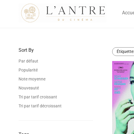
Accue
Sort By
Étiquette
Par défaut
Popularité
Note moyenne
Nouveauté
Tri par tarif croissant
Tri par tarif décroissant