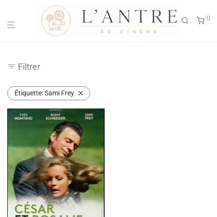
0
Filtrer
Étiquette:
Sami Frey