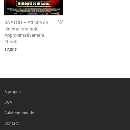
SNATCH – Affiche de
cinéma originale –
Approximativement
40×60
17,00
€
A propos
CGV
Suivi commande
Contact