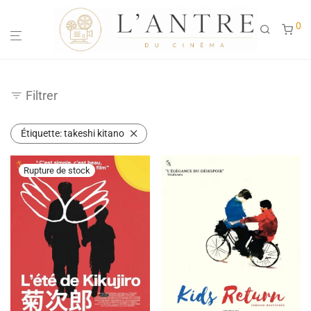
0
Filtrer
Étiquette:
takeshi kitano