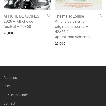
AFFICHE DE CANNES
Thelma et Louise –
2026 – Affiche de
Affiche de cinéma
festival – 40×60
originale ressortie –
42×55 (
20,00
€
Approximativement )
20,00
€
A propos
CGV
Suivi commande
Contact