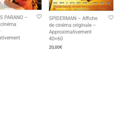
S PARANO –
SPIDERMAN – Affiche
e cinéma
de cinéma originale –
–
Approximativement
tivement
40×60
20,00
€