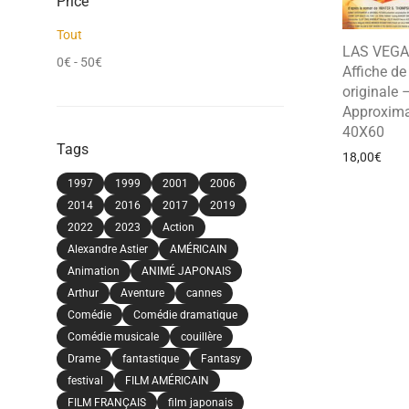
Price
Tout
LAS VEGA
0
€
-
50
€
Affiche d
originale 
Approxima
40X60
Tags
18,00
€
1997
1999
2001
2006
2014
2016
2017
2019
2022
2023
Action
Alexandre Astier
AMÉRICAIN
Animation
ANIMÉ JAPONAIS
Arthur
Aventure
cannes
Comédie
Comédie dramatique
Comédie musicale
couillère
Drame
fantastique
Fantasy
festival
FILM AMÉRICAIN
FILM FRANÇAIS
film japonais