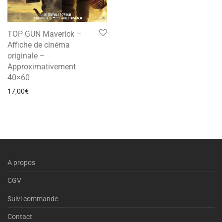
TOP GUN Maverick –
Affiche de cinéma
originale –
Approximativement
40×60
17,00
€
A propos
CGV
Suivi commande
Contact