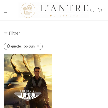
0
Filtrer
Étiquette:
Top Gun