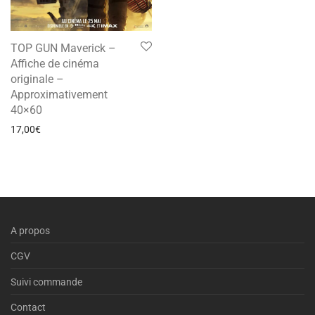
TOP GUN Maverick –
Affiche de cinéma
originale –
Approximativement
40×60
17,00
€
A propos
CGV
Suivi commande
Contact