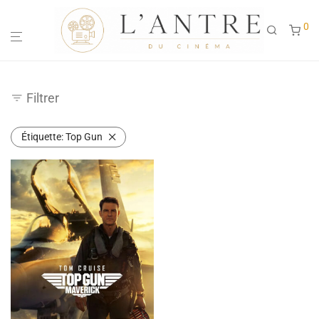
0
Filtrer
Étiquette:
Top Gun