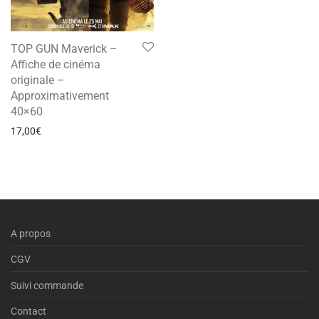
TOP GUN Maverick –
Affiche de cinéma
originale –
Approximativement
40×60
17,00
€
A propos
CGV
Suivi commande
Contact