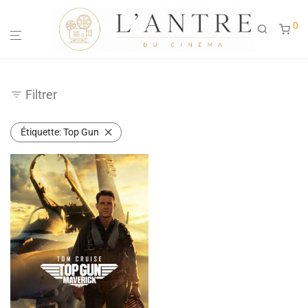
0
Filtrer
Étiquette:
Top Gun