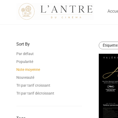
Accue
Sort By
Étiquette
Par défaut
Popularité
Note moyenne
Nouveauté
Tri par tarif croissant
Tri par tarif décroissant