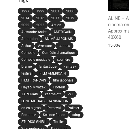
Tags
1997
1999
2001
2006
ALINE – Af
2014
2016
2017
2019
cinéma ori
2022
2023
Action
Approxima
Alexandre Astier
AMÉRICAIN
40X60
Animation
ANIMÉ JAPONAIS
15,00
€
Arthur
Aventure
cannes
Comédie
Comédie dramatique
Comédie musicale
couillère
Drame
fantastique
Fantasy
festival
FILM AMÉRICAIN
FILM FRANÇAIS
film japonais
Hayao Miyazaki
Horreur
JAPONAIS
kaamelott
kv1
LONG MÉTRAGE D'ANIMATION
on en a gros
Perceval
Policier
Romance
Science-fiction
sting
STUDIOS GHIBLI
Thriller
Wes Anderson
Épouvante