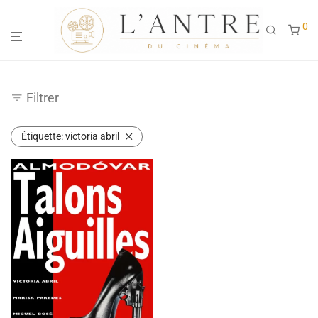
0
Filtrer
Étiquette:
victoria abril