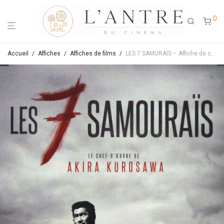
0
Accueil
/
Affiches
/
Affiches de films
/
LES 7 SAMURAÏS – Affiche de cinéma originale ressortie – Approximativement 40X60