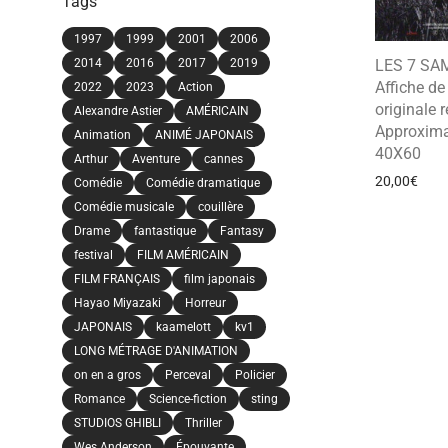
Tags
1997
1999
2001
2006
2014
2016
2017
2019
LES 7 SA
Affiche d
2022
2023
Action
originale r
Alexandre Astier
AMÉRICAIN
Approxima
Animation
ANIMÉ JAPONAIS
40X60
Arthur
Aventure
cannes
20,00
€
Comédie
Comédie dramatique
Comédie musicale
couillère
Drame
fantastique
Fantasy
festival
FILM AMÉRICAIN
FILM FRANÇAIS
film japonais
Hayao Miyazaki
Horreur
JAPONAIS
kaamelott
kv1
LONG MÉTRAGE D'ANIMATION
on en a gros
Perceval
Policier
Romance
Science-fiction
sting
STUDIOS GHIBLI
Thriller
Wes Anderson
Épouvante