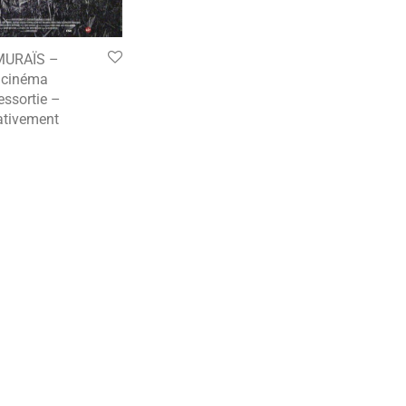
MURAÏS –
e cinéma
essortie –
tivement