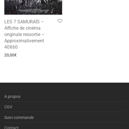
LES 7 SAMURAÏS –
Affiche de cinéma
originale ressortie –
Approximativement
40X60
20,00
€
A propos
CGV
Suivi commande
Contact