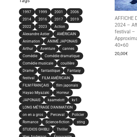
Tags
1997
1999
2001
2006
AFFICHE 
2014
2016
2017
2019
2024 – Af
2022
2023
Action
festival –
Alexandre Astier
AMÉRICAIN
Approxima
Animation
ANIMÉ JAPONAIS
40×60
Arthur
Aventure
cannes
20,00
€
Comédie
Comédie dramatique
Comédie musicale
couillère
Drame
fantastique
Fantasy
festival
FILM AMÉRICAIN
FILM FRANÇAIS
film japonais
Hayao Miyazaki
Horreur
JAPONAIS
kaamelott
kv1
LONG MÉTRAGE D'ANIMATION
on en a gros
Perceval
Policier
Romance
Science-fiction
sting
STUDIOS GHIBLI
Thriller
Wes Anderson
Épouvante