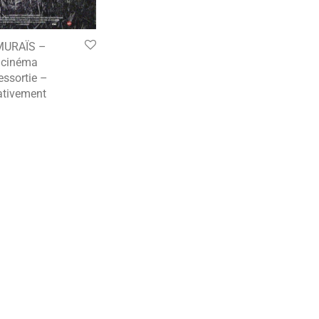
MURAÏS –
e cinéma
essortie –
tivement