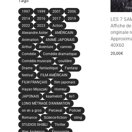
Tags
1997
1999
2001
2006
2014
2016
2017
2019
LES 7 SA
Affiche d
2022
2023
Action
originale r
Alexandre Astier
AMÉRICAIN
Approxima
Animation
ANIMÉ JAPONAIS
40X60
Arthur
Aventure
cannes
20,00
€
Comédie
Comédie dramatique
Comédie musicale
couillère
Drame
fantastique
Fantasy
festival
FILM AMÉRICAIN
FILM FRANÇAIS
film japonais
Hayao Miyazaki
Horreur
JAPONAIS
kaamelott
kv1
LONG MÉTRAGE D'ANIMATION
on en a gros
Perceval
Policier
Romance
Science-fiction
sting
STUDIOS GHIBLI
Thriller
Wes Anderson
Épouvante