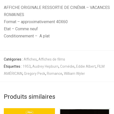
AFFICHE ORIGINALE RESSORTIE DE CINÉMA – VACANCES
ROMAINES
Format – approximativement 40X60
Etat – Comme neuf
Conditionnement – A plat
Catégories :
Affiches
,
Affiches de films
Étiquettes :
1953
,
Audrey Hepburn
,
Comédie
,
Eddie Albert
,
FILM
AMÉRICAIN
,
Gregory Peck
,
Romance
,
William Wyler
Produits similaires