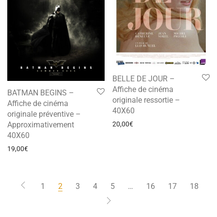
BELLE DE JOUR –
Affiche de cinéma
BATMAN BEGINS –
originale ressortie –
Affiche de cinéma
40X60
originale préventive –
Approximativement
20,00
€
40X60
19,00
€
1
2
3
4
5
…
16
17
18