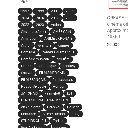
Tags
1997
1999
2001
2006
GREASE – 
2014
2016
2017
2019
cinéma ori
2022
2023
Action
Approxima
Alexandre Astier
AMÉRICAIN
40×60
Animation
ANIMÉ JAPONAIS
20,00
€
Arthur
Aventure
cannes
Comédie
Comédie dramatique
Comédie musicale
couillère
Drame
fantastique
Fantasy
festival
FILM AMÉRICAIN
FILM FRANÇAIS
film japonais
Hayao Miyazaki
Horreur
JAPONAIS
kaamelott
kv1
LONG MÉTRAGE D'ANIMATION
on en a gros
Perceval
Policier
Romance
Science-fiction
sting
STUDIOS GHIBLI
Thriller
Wes Anderson
Épouvante