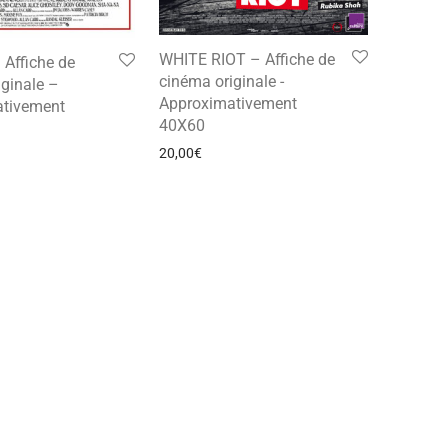
WHITE RIOT – Affiche de
Affiche de
cinéma originale -
ginale –
Approximativement
tivement
40X60
20,00
€