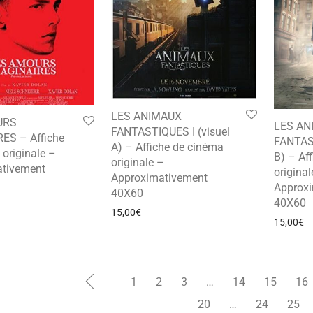
LES ANIMAUX
URS
LES AN
FANTASTIQUES I (visuel
ES – Affiche
FANTAST
A) – Affiche de cinéma
originale –
B) – Af
originale –
tivement
original
Approximativement
Approx
40X60
40X60
15,00
€
15,00
€
1
2
3
…
14
15
16
20
…
24
25