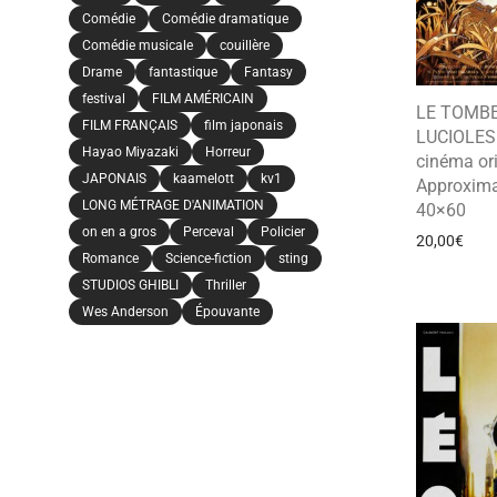
Comédie
Comédie dramatique
Comédie musicale
couillère
Drame
fantastique
Fantasy
festival
FILM AMÉRICAIN
LE TOMB
FILM FRANÇAIS
film japonais
LUCIOLES 
Hayao Miyazaki
Horreur
cinéma ori
JAPONAIS
kaamelott
kv1
Approxima
LONG MÉTRAGE D'ANIMATION
40×60
on en a gros
Perceval
Policier
20,00
€
Romance
Science-fiction
sting
STUDIOS GHIBLI
Thriller
Wes Anderson
Épouvante