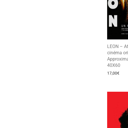
LEON – Af
cinéma ori
Approxima
40X60
17,00
€