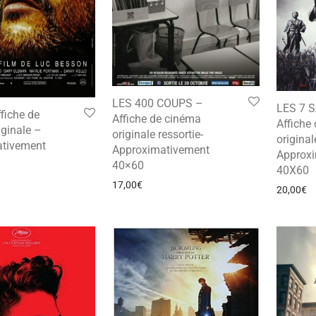
LES 400 COUPS –
LES 7 
fiche de
Affiche de cinéma
Affiche
ginale –
originale ressortie-
original
tivement
Approximativement
Approx
40×60
40X60
17,00
€
20,00
€