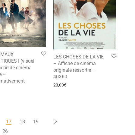
IMAUX
LES CHOSES DE LA VIE
IQUES I (visuel
– Affiche de cinéma
fiche de cinéma
originale ressortie –
e –
40X60
imativement
23,00
€
17
18
19
26