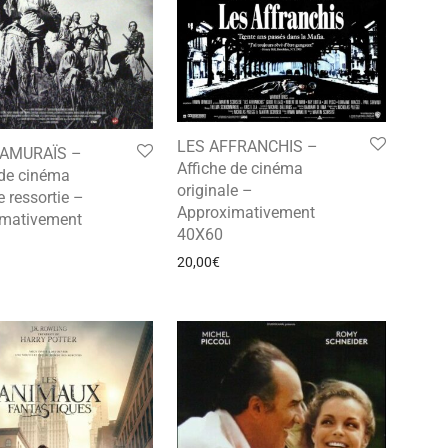
LES AFFRANCHIS –
SAMURAÏS –
Affiche de cinéma
 de cinéma
originale –
e ressortie –
Approximativement
imativement
40X60
20,00
€