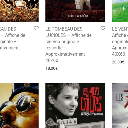
EAU DES
LE TOMBEAU DES
LE VEN
– Affiche de
LUCIOLES – Affiche de
Affiche
ginale –
cinéma originale
original
tivement
ressortie –
Approx
Approximativement
40X60
40×60
20,00
€
18,00
€