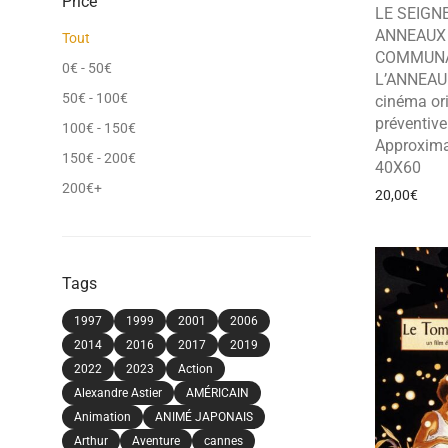
Price
LE SEIGN
ANNEAUX 
Tout
COMMUNA
0
€
-
50
€
L’ANNEAU 
50
€
-
100
€
cinéma ori
préventive
100
€
-
150
€
Approxima
150
€
-
200
€
40X60
200
€
+
20,00
€
Tags
1997
1999
2001
2006
2014
2016
2017
2019
2022
2023
Action
Alexandre Astier
AMÉRICAIN
Animation
ANIMÉ JAPONAIS
Arthur
Aventure
cannes