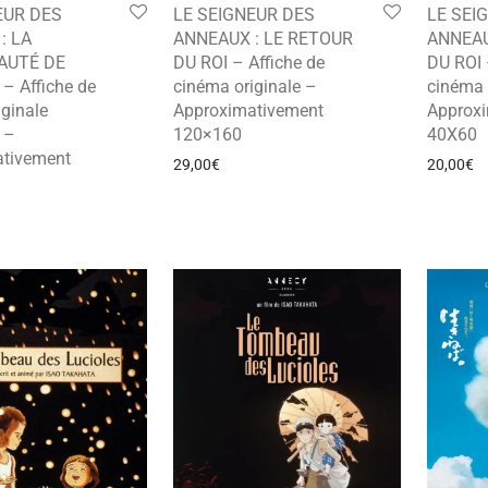
EUR DES
LE SEIGNEUR DES
LE SEI
: LA
ANNEAUX : LE RETOUR
ANNEAU
UTÉ DE
DU ROI – Affiche de
DU ROI 
– Affiche de
cinéma originale –
cinéma 
ginale
Approximativement
Approx
 –
120×160
40X60
tivement
29,00
€
20,00
€