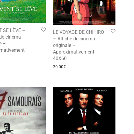
T SE LÈVE –
LE VOYAGE DE CHIHIRO
 de cinéma
– Affiche de cinéma
e –
originale –
imativement
Approximativement
40X60
20,00
€