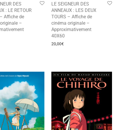
GNEUR DES
LE SEIGNEUR DES
X : LE RETOUR
ANNEAUX : LES DEUX
– Affiche de
TOURS – Affiche de
originale –
cinéma originale –
imativement
Approximativement
40X60
20,00
€