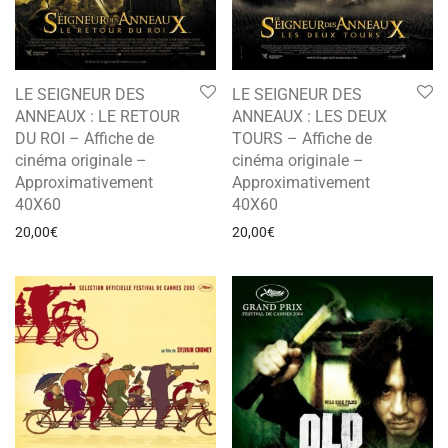
LE SEIGNEUR DES
LE SEIGNEUR DES
ANNEAUX : LE RETOUR
ANNEAUX : LES DEUX
DU ROI – Affiche de
TOURS – Affiche de
cinéma originale –
cinéma originale –
Approximativement
Approximativement
40X60
40X60
20,00
€
20,00
€