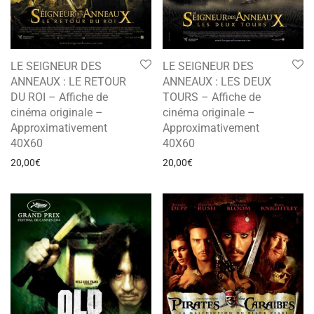
LE SEIGNEUR DES
LE SEIGNEUR DES
ANNEAUX : LE RETOUR
ANNEAUX : LES DEUX
DU ROI – Affiche de
TOURS – Affiche de
cinéma originale –
cinéma originale –
Approximativement
Approximativement
40X60
40X60
20,00
€
20,00
€